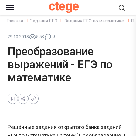
ctege
Главная
Задания ЕГЭ
Задания ЕГЭ по математике
Пр
0
29.10.2018
5.5K
Преобразование
выражений - ЕГЭ по
математике
Решённые задания открытого банка заданий
ЕГЭ по математике на тему "Преобразование и