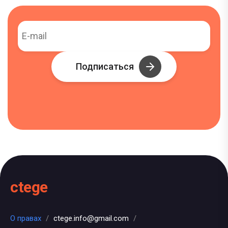
Подписаться
ctege
О правах
/
ctege.info@gmail.com
/