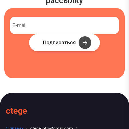
рассылку
Подписаться
ctege
О правах
/
ctege.info@gmail.com
/