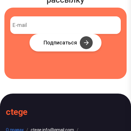
Подписаться
ctege
О правах
/
ctege.info@gmail.com
/