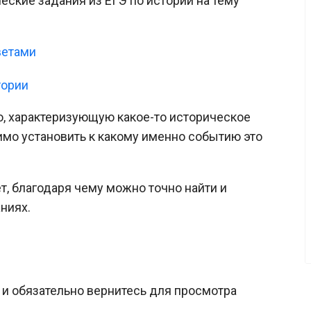
ские задания из ЕГЭ по истории на тему
ветами
тории
, характеризующую какое-то историческое
имо установить к какому именно событию это
, благодаря чему можно точно найти и
ниях.
и обязательно вернитесь для просмотра