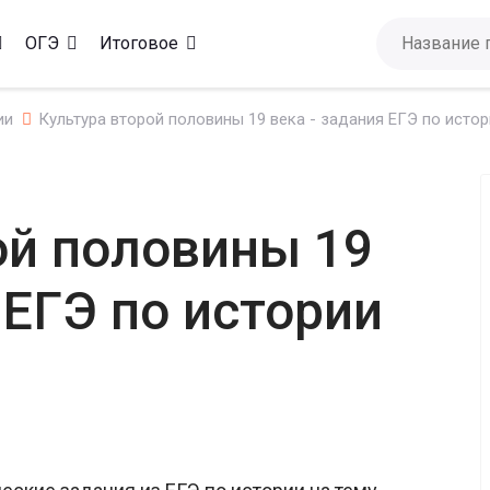
ОГЭ
Итоговое
ии
Культура второй половины 19 века - задания ЕГЭ по истор
ой половины 19
 ЕГЭ по истории