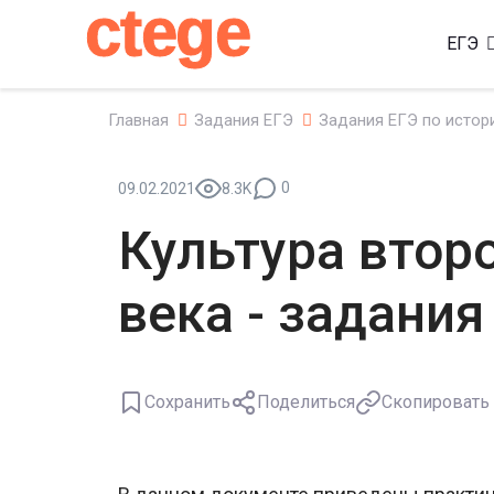
ctege
ЕГЭ
Главная
Задания ЕГЭ
Задания ЕГЭ по истор
0
09.02.2021
8.3K
Культура втор
века - задания
Сохранить
Поделиться
Скопировать