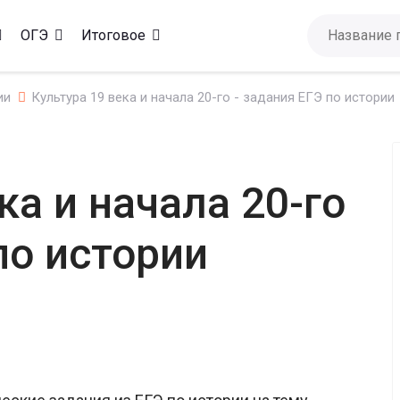
ОГЭ
Итоговое
ии
Культура 19 века и начала 20-го - задания ЕГЭ по истории
ка и начала 20-го
по истории