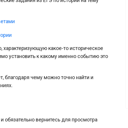
ские задания из ЕГЭ по истории на тему
ветами
тории
, характеризующую какое-то историческое
имо установить к какому именно событию это
, благодаря чему можно точно найти и
ниях.
и обязательно вернитесь для просмотра