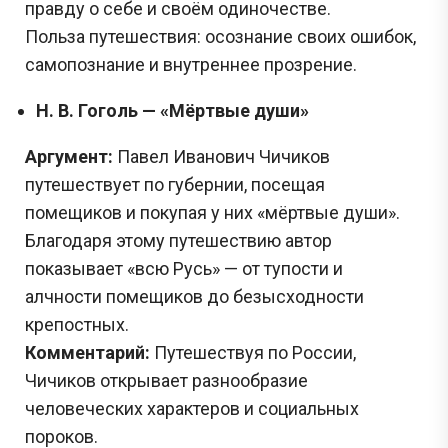
правду о себе и своём одиночестве.
Польза путешествия: осознание своих ошибок,
Задания с Дальнего востока присылаются выпускниками, уже прошедшими
экзамен, и представляют собой тексты заданий, которые они запомнили. До
начала проведения ЕГЭ на Дальнем востоке публикация реальных заданий не
самопознание и внутреннее прозрение.
осуществляется, поскольку они заранее никому не известны.
Н. В. Гоголь — «Мёртвые души»
Перейти
Аргумент:
Павел Иванович Чичиков
путешествует по губернии, посещая
помещиков и покупая у них «мёртвые души».
Благодаря этому путешествию автор
показывает «всю Русь» — от тупости и
алчности помещиков до безысходности
крепостных.
Комментарий:
Путешествуя по России,
Чичиков открывает разнообразие
человеческих характеров и социальных
пороков.