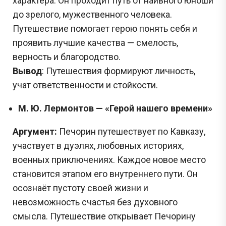
характера. Он проходит путь от наивного юноши
до зрелого, мужественного человека.
Путешествие помогает герою понять себя и
проявить лучшие качества — смелость,
верность и благородство.
Вывод
: Путешествия формируют личность,
учат ответственности и стойкости.
М. Ю. Лермонтов — «Герой нашего времени»
Аргумент:
Печорин путешествует по Кавказу,
участвует в дуэлях, любовных историях,
Сливы ЕГЭ в Telegram
военных приключениях. Каждое новое место
*
становится этапом его внутреннего пути. Он
осознаёт пустоту своей жизни и
Подпишись и получай бесплатно
невозможность счастья без духовного
задания с Дальнего востока!
смысла. Путешествие открывает Печорину