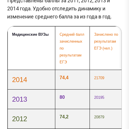
Представлены баллы за 2011, 2012, 2013 и
2014 года. Удобно отследить динамику и
изменение среднего балла за из года в год.
Медицинские ВУЗы
Средний балл
Зачислено по
зачисленных
результатам
по
ЕГЭ (чел.)
результатам
ЕГЭ
74,4
2014
21709
80
2013
20195
74,2
2012
20879