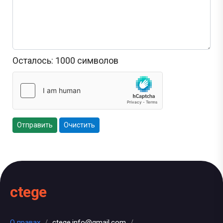
Осталось:
1000
символов
Отправить
Очистить
ctege
О правах
/
ctege.info@gmail.com
/