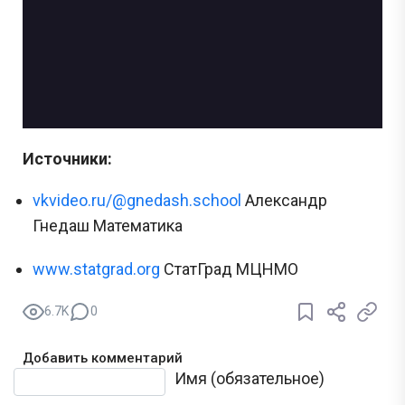
Источники:
vkvideo.ru/@gnedash.school
Александр
Гнедаш Математика
www.statgrad.org
СтатГрад МЦНМО
6.7K
0
Добавить комментарий
Текст комментария
Имя (обязательное)