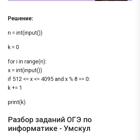
Решение:
n = int(input())
k = 0
for i in range(n):
x = int(input())
if 512 <= x <= 4095 and x % 8 == 0:
k += 1
print(k)
Разбор заданий ОГЭ по
информатике - Умскул