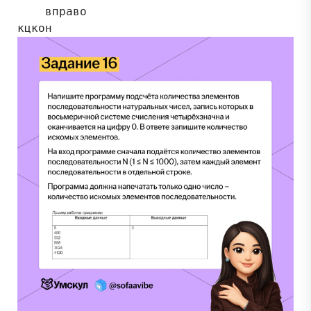
    вправо
кцкон