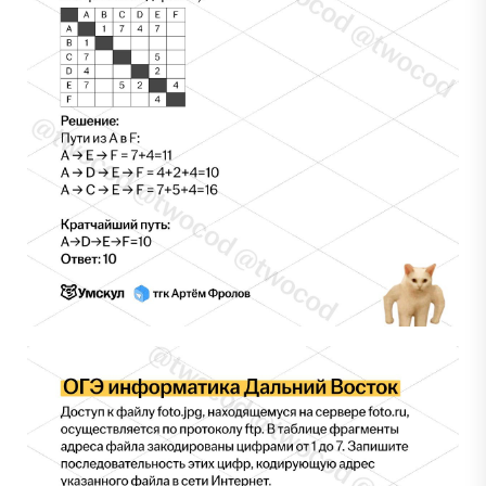
Сливы ЕГЭ в Telegram
*
Подпишись и получай бесплатно
задания с Дальнего востока!
Задания с Дальнего востока присылаются выпускниками, уже прошедшими
экзамен, и представляют собой тексты заданий, которые они запомнили. До
начала проведения ЕГЭ на Дальнем востоке публикация реальных заданий не
осуществляется, поскольку они заранее никому не известны.
Перейти