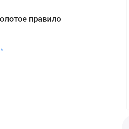
золотое правило
сь