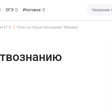
ОГЭ
Итоговое
ия ЕГЭ
План по обществознанию "Мораль"
ствознанию