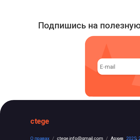
Подпишись на полезну
ctege
О правах
/
ctege.info@gmail.com
/
Архив
2025
;