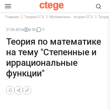
ctege
Главная
Теория ЕГЭ
Математика - теория ЕГЭ
Теория
0
27.09.2016
4.5K
Теория по математике
на тему "Степенные и
иррациональные
функции"