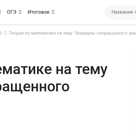
ОГЭ
Итоговое
Э
Теория по математике на тему "Формулы сокращенного ум
ематике на тему
ращенного