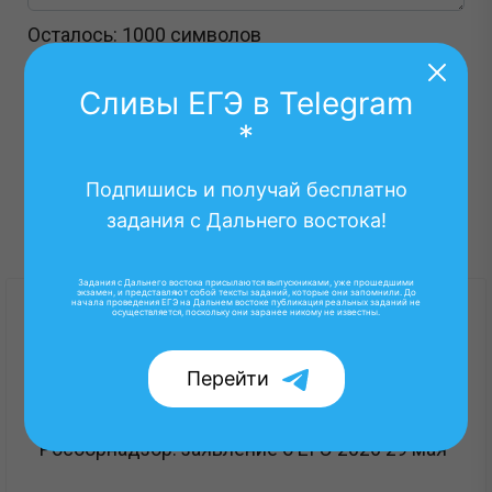
Осталось:
1000
символов
Сливы ЕГЭ в Telegram
*
Отправить
Очистить
Подпишись и получай бесплатно
задания с Дальнего востока!
Задания с Дальнего востока присылаются выпускниками, уже прошедшими
экзамен, и представляют собой тексты заданий, которые они запомнили. До
начала проведения ЕГЭ на Дальнем востоке публикация реальных заданий не
осуществляется, поскольку они заранее никому не известны.
Про ЕГЭ:
Перейти
29.05.2026
Рособрнадзор: заявление о ЕГЭ 2026 29 мая