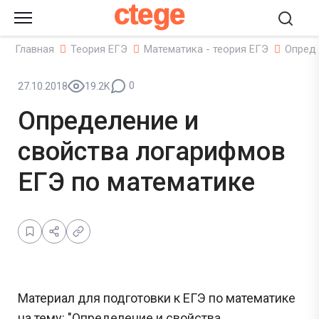
ctege
Главная
Теория ЕГЭ
Математика - теория ЕГЭ
Опреде
0
27.10.2018
19.2K
Определение и
свойства логарифмов
ЕГЭ по математике
Материал для подготовки к ЕГЭ по математике
на тему: "Определение и свойства