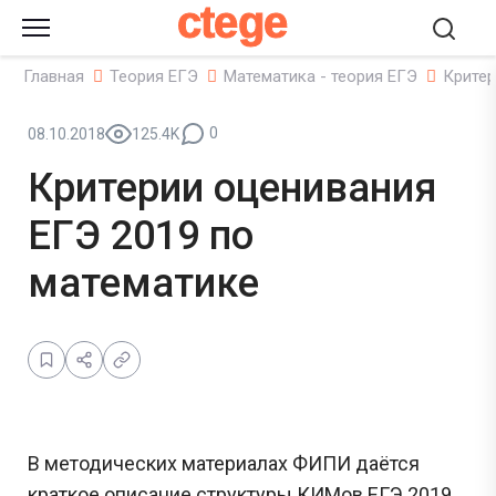
ctege
Главная
Теория ЕГЭ
Математика - теория ЕГЭ
Критер
0
08.10.2018
125.4K
Критерии оценивания
ЕГЭ 2019 по
математике
В методических материалах ФИПИ даётся
краткое описание структуры КИМов ЕГЭ 2019