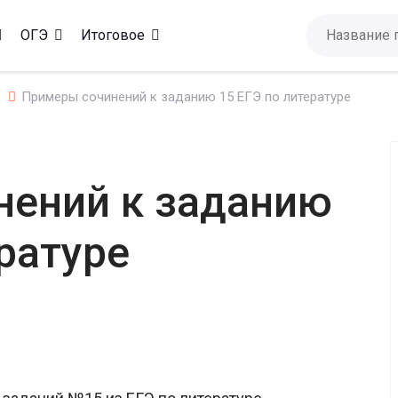
ОГЭ
Итоговое
Э
Примеры сочинений к заданию 15 ЕГЭ по литературе
нений к заданию
ратуре