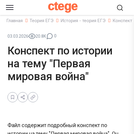
ctege
Главная
Теория ЕГЭ
История - теория ЕГЭ
Конспект 
0
03.03.2026
20.8K
Конспект по истории
на тему "Первая
мировая война"
Файл содержит подробный конспект по
истории на тему "Первая мировая война". Он