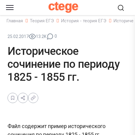
ctege
Главная
Теория ЕГЭ
История - теория ЕГЭ
Историчес
0
25.02.2017
13.2K
Историческое
сочинение по периоду
1825 - 1855 гг.
Файл содержит пример исторического
сочинения по периоду 1825 - 1855 гг..