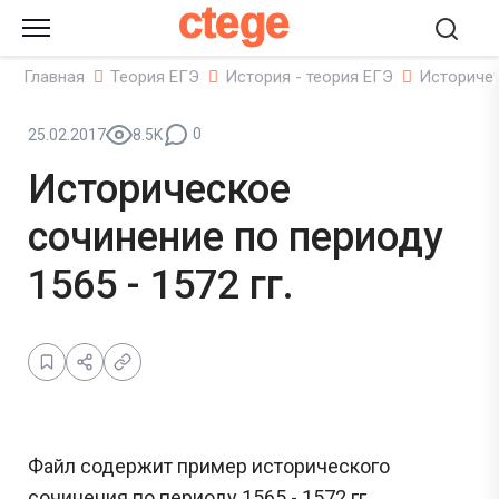
ctege
Главная
Теория ЕГЭ
История - теория ЕГЭ
Историчес
0
25.02.2017
8.5K
Историческое
сочинение по периоду
1565 - 1572 гг.
Файл содержит пример исторического
сочинения по периоду 1565 - 1572 гг..