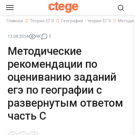
ctege
Главная
Теория ЕГЭ
География - теория ЕГЭ
Методич
0
13.04.2014
9K
Методические
рекомендации по
оцениванию заданий
егэ по географии с
развернутым ответом
часть С