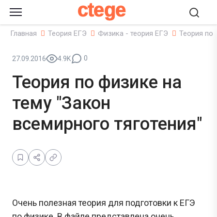
ctege
Главная
Теория ЕГЭ
Физика - теория ЕГЭ
Теория по 
0
27.09.2016
4.9K
Теория по физике на
тему "Закон
всемирного тяготения"
Очень полезная теория для подготовки к ЕГЭ
по физике. В файле представлена очень