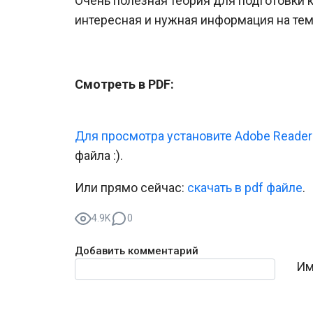
Очень полезная теория для подготовки к
интересная и нужная информация на тем
Смотреть в PDF:
Для просмотра установите Adobe Reader
файла :).
Или прямо сейчас:
cкачать в pdf файле
.
4.9K
0
Добавить комментарий
Текст комментария
Им