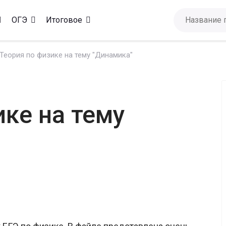
ОГЭ
Итоговое
Теория по физике на тему "Динамика"
ике на тему