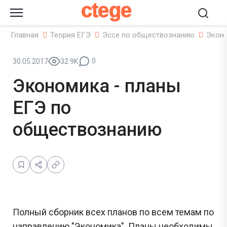
ctege
Главная
Теория ЕГЭ
Эссе по обществознанию
Эконо
0
30.05.2017
32.9K
Экономика - планы
ЕГЭ по
обществознанию
Полный сборник всех планов по всем темам по
направлению "Экономика". Планы необходимы