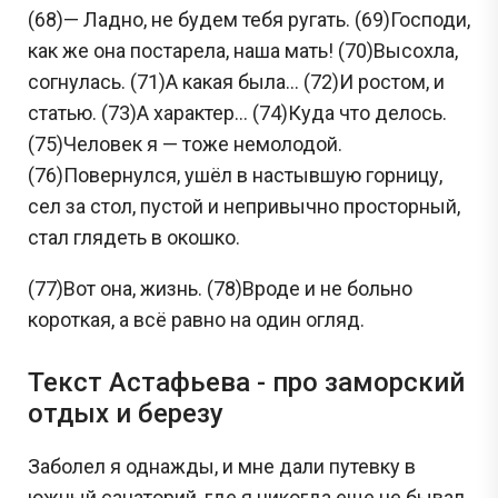
(68)— Ладно, не будем тебя ругать. (69)Господи,
как же она постарела, наша мать! (70)Высохла,
согнулась. (71)А какая была... (72)И ростом, и
статью. (73)А характер... (74)Куда что делось.
(75)Человек я — тоже немолодой.
(76)Повернулся, ушёл в настывшую горницу,
сел за стол, пустой и непривычно просторный,
стал глядеть в окошко.
(77)Вот она, жизнь. (78)Вроде и не больно
короткая, а всё равно на один огляд.
Текст Астафьева - про заморский
отдых и березу
Заболел я однажды, и мне дали путевку в
южный санаторий, где я никогда еще не бывал.