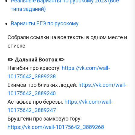
Реальные варианты по русскому 2023 (все
типа заданий)
Варианты ЕГЭ по русскому
Собрали ссылки на все тексты в одном месте и
списке
✏️ Дальний Восток ✏️
Нагибин про красоту:
https://vk.com/wall-
10175642_3889238
Екимов про близких людей:
https://vk.com/wall-
10175642_3889240
Астафьев про березы:
https://vk.com/wall-
10175642_3889247
Бруштейн про замковую гору:
https://vk.com/wall-10175642_3889268