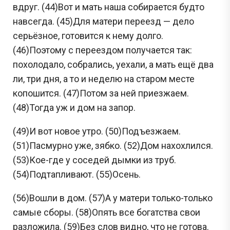
вдруг. (44)Вот и мать наша собирается будто
навсегда. (45)Для матери переезд — дело
серьёзное, готовится к нему долго.
(46)Поэтому с переездом получается так:
похолодало, собрались, уехали, а мать ещё два
ли, три дня, а то и неделю на старом месте
копошится. (47)Потом за ней приезжаем.
(48)Тогда уж и дом на запор.
(49)И вот новое утро. (50)Подъезжаем.
(51)Пасмурно уже, зябко. (52)Дом нахохлился.
Сливы ЕГЭ в Telegram
(53)Кое-где у соседей дымки из труб.
(54)Подтапливают. (55)Осень.
*
(56)Вошли в дом. (57)А у матери только-только
Подпишись и получай бесплатно
самые сборы. (58)Опять все богатства свои
задания с Дальнего востока!
разложила. (59)Без слов видно, что не готова.