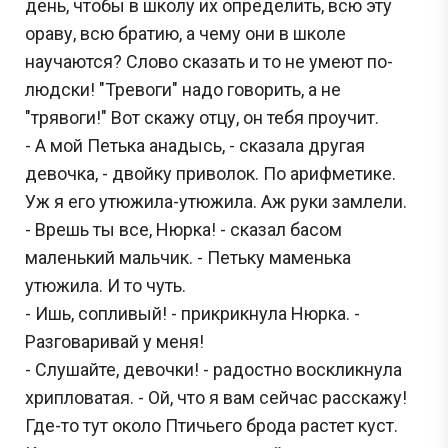
день, чтобы в школу их определить, всю эту
ораву, всю братию, а чему они в школе
научаются? Слово сказать и то не умеют по-
людски! "Тревоги" надо говорить, а не
"трявоги!" Вот скажу отцу, он тебя проучит.
- А мой Петька анадысь, - сказала другая
девочка, - двойку приволок. По арифметике.
Уж я его утюжила-утюжила. Аж руки замлели.
- Врешь ты все, Нюрка! - сказал басом
маленький мальчик. - Петьку маменька
утюжила. И то чуть.
- Ишь, сопливый! - прикрикнула Нюрка. -
Разговаривай у меня!
- Слушайте, девочки! - радостно воскликнула
хрипловатая. - Ой, что я вам сейчас расскажу!
Где-то тут около Птичьего брода растет куст.