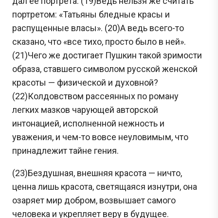
дал ее портрета. (19)Ведь нельзя же считать
портретом: «Татьяны бледные красы и
распущенные власы». (20)А ведь всего-то
сказано, что «все тихо, просто было в ней».
(21)Чего же достигает Пушкин такой зримости
образа, ставшего символом русской женской
красоты — физической и духовной?
(22)Колдовством рассеянных по роману
легких мазков чарующей авторской
интонацией, исполненной нежность и
уважения, и чем-то вовсе неуловимым, что
принадлежит тайне гения.
(23)Бездушная, внешняя красота — ничто,
ценна лишь красота, светящаяся изнутри, она
озаряет мир добром, возвышает самого
человека и укрепляет веру в будущее.