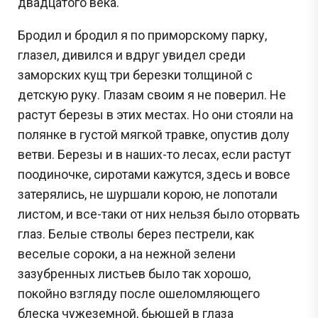
двадцатого века.
Бродил и бродил я по приморскому парку,
глазел, дивился и вдруг увидел среди
заморских кущ три березки толщиной с
детскую руку. Глазам своим я не поверил. Не
растут березы в этих местах. Но они стояли на
полянке в густой мягкой травке, опустив долу
ветви. Березы и в наших-то лесах, если растут
поодиночке, сиротами кажутся, здесь и вовсе
затерялись, не шуршали корою, не лопотали
листом, и все-таки от них нельзя было оторвать
глаз. Белые стволы берез пестрели, как
веселые сороки, а на нежной зелени
зазубренных листьев было так хорошо,
покойно взгляду после ошеломляющего
блеска чужеземной, бьющей в глаза