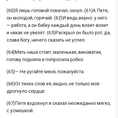
Задания с Дальнего востока присылаются выпускниками, уже прошедшими
(60)Я лишь головой покачал, охнул. (61)А Петя,
экзамен, и представляют собой тексты заданий, которые они запомнили. До
начала проведения ЕГЭ на Дальнем востоке публикация реальных заданий не
осуществляется, поскольку они заранее никому не известны.
он молодой, горячий. (62)И ведь верно: у него
— работа, а он бабку каждый день возит-возит
Перейти
и никак не увезёт. (6З)Раскрыл он было рот, да,
слава богу, ничего сказать не успел.
(64)Мать наша стоит, маленькая, виноватая,
голову подняла и попросила робко:
(65)— Не ругайте меня, пожалуйста.
(66)От тихих слов её, видно, не только моё
дрогнуло сердце.
(67)Петя вздохнул и сказал неожиданно мягко,
с усмешкой: