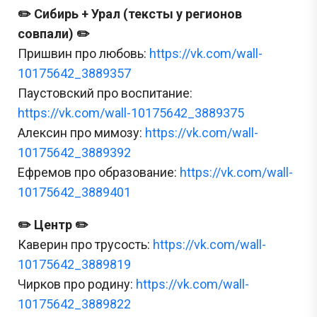
✏️ Сибирь + Урал (тексты у регионов
совпали) ✏️
Пришвин про любовь:
https://vk.com/wall-
10175642_3889357
Паустовский про воспитание:
https://vk.com/wall-10175642_3889375
Алексин про мимозу:
https://vk.com/wall-
10175642_3889392
Ефремов про образование:
https://vk.com/wall-
10175642_3889401
✏️ Центр ✏️
Каверин про трусость:
https://vk.com/wall-
10175642_3889819
Чирков про родину:
https://vk.com/wall-
10175642_3889822