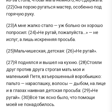
(22)Она порою ругаться мастер, особенно под
горячую руку.
(23)А мне жалко стало — уж больно он хорошо
попросил: (24)«Не ругай, пожалуйста...» — не
испуг, а лишь искренняя просьба.
(25)Мальчишеская, детская: (26)«Не ругай».
(27)Я поднялся и вышел на кухню. (28)Стояли
друг против друга строгая мать моя и
маленький Петя, взъерошенный воробьишко:
пальто — нараспашку, волосы — дыбом, на лице
и в глазах наивная детская просьба: (29)«Не
ругай». (З0)Всё так ясно было, что помощи
моей не понадобилось.