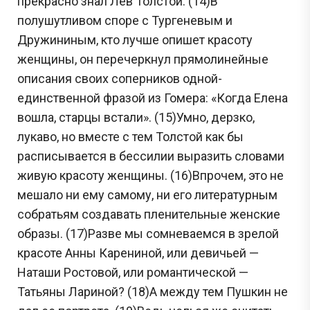
прекрасно знал Лев Толстой. (14)В
полушутливом споре с Тургеневым и
Дружининым, кто лучше опишет красоту
женщины, он перечеркнул прямолинейные
описания своих соперников одной-
единственной фразой из Гомера: «Когда Елена
вошла, старцы встали». (15)Умно, дерзко,
лукаво, но вместе с тем Толстой как бы
расписывается в бессилии выразить словами
живую красоту женщины. (16)Впрочем, это не
мешало ни ему самому, ни его литературным
собратьям создавать пленительные женские
образы. (17)Разве мы сомневаемся в зрелой
красоте Анны Карениной, или девичьей —
Наташи Ростовой, или романтической —
Татьяны Лариной? (18)А между тем Пушкин не