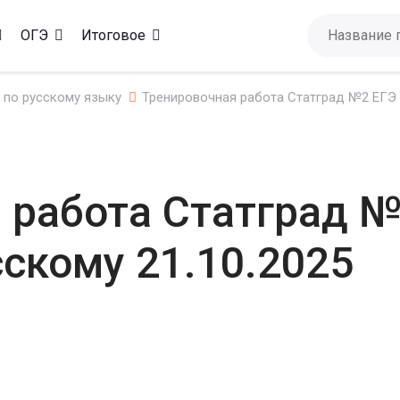
ОГЭ
Итоговое
 по русскому языку
Тренировочная работа Статград №2 ЕГЭ 2
 работа Статград №
сскому 21.10.2025