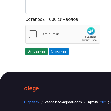
Осталось:
1000
символов
Отправить
Очистить
ctege
О правах
/
ctege.info@gmail.com
/
Архив
2025
;