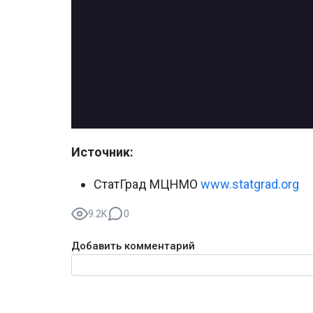
Источник:
СтатГрад МЦНМО
www.statgrad.org
9.2K
0
Добавить комментарий
Текст комментария