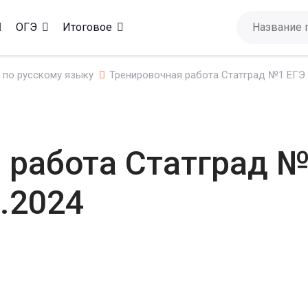
ОГЭ
Итоговое
 по русскому языку
Тренировочная работа Статград №1 ЕГЭ 2
 работа Статград №
.2024