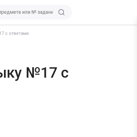
17 с ответами
ыку №17 с