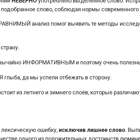
ений
НЕВЕРНО
употреблено выделенное слово. Испр
е подобранное слово, соблюдая нормы современного 
ВНИМЫЙ анализ помог выявить те методы исследов
страну.
звычайно ИНФОРМАТИВНЫМ и поэтому очень полезн
 глыба, да мы успели отбежать в сторону.
оит из летнего и зимнего слоёв, которые различают
е лексическую ошибку,
исключив лишнее слово
. Вып
качестве одного из положительных достоинств люми