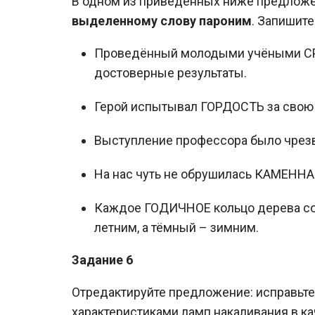
В одном из приведённых ниже предлож
выделенному слову пароним
. Запишит
Проведённый молодыми учёными СРА
достоверные результаты.
Герой испытывал ГОРДОСТЬ за свою 
Выступление профессора было чре
На нас чуть не обрушилась КАМЕННАЯ
Каждое ГОДИЧНОЕ кольцо дерева сост
летним, а тёмный – зимним.
Задание 6
Отредактируйте предложение: исправьт
характеристиками ламп накаливания в 