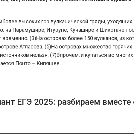
иболее высоких гор вулканической гряды, уходящих 
о: на Парамушире, Итурупе, Кунашире и Шикотане по
временно. (3)На островах более 150 вулканов, из к
 острове Атласова. (5)На островах множество горячи
источников нельзя. (7)Впрочем, и купаться во многих 
вается Понто – Кипящее.
ант ЕГЭ 2025: разбираем вместе