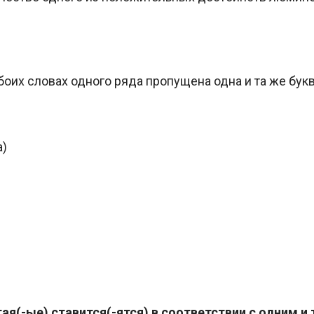
боих словах одного ряда пропущена одна и та же бук
а)
ая(-ые) ставится(-ятся) в соответствии с одним и