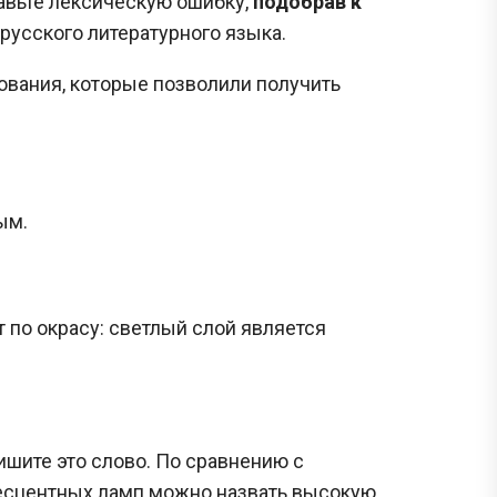
авьте лексическую ошибку,
подобрав к
русского литературного языка.
ания, которые позволили получить
ым.
 по окрасу: светлый слой является
ишите это слово. По сравнению с
несцентных ламп можно назвать высокую