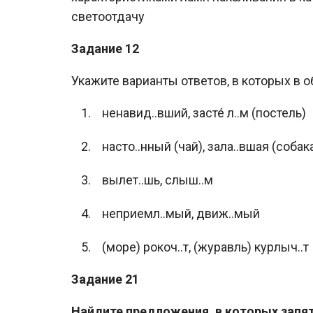
светоотдачу
Задание 12
Укажите варианты ответов, в которых в о
ненавид..вший, засте́ л..м (постель)
насто..нный (чай), зала..вшая (собак
вылет..шь, слыш..м
неприемл..мый, движ..мый
(море) рокоч..т, (журавль) курлыч..т
Задание 21
Найдите предложения, в которых запят