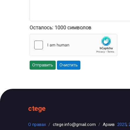
Осталось:
1000
символов
Отправить
Очистить
ctege
О правах
/
ctege.info@gmail.com
/
Архив
2025
;