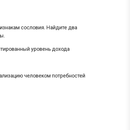
ризнакам сословия. Найдите два
ы.
антированный уровень дохода
еализацию человеком потребностей