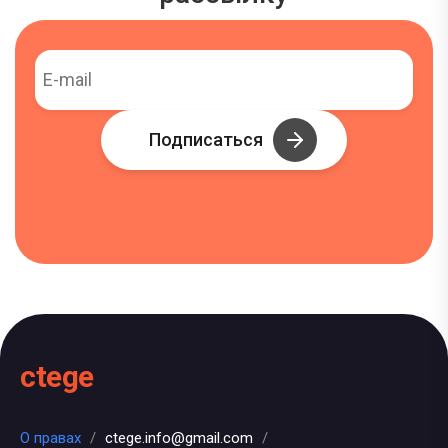
Подписаться
ctege
О правах
/
ctege.info@gmail.com
/