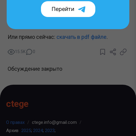
Перейти
Для просмотра установите Adobe Reader
и
обязательно вернитесь для просмотра файла :).
Или прямо сейчас:
cкачать в pdf файле
.
15.5K
0
Обсуждение закрыто
ctege
О правах
/
ctege.info@gmail.com
/
Архив
2025
;
2024
;
2023
;