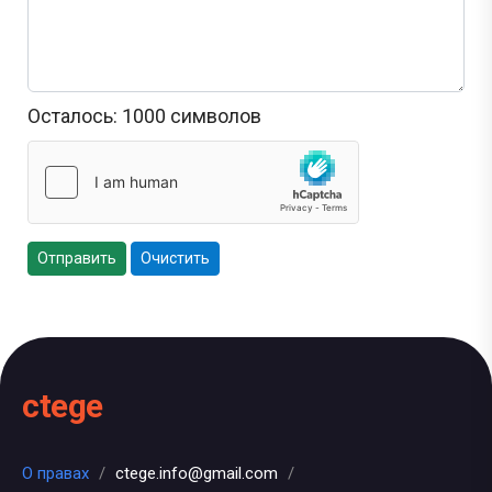
Осталось:
1000
символов
Отправить
Очистить
ctege
О правах
/
ctege.info@gmail.com
/