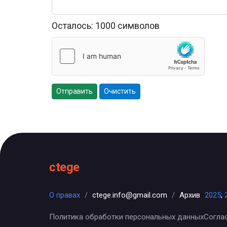
Осталось:
1000
символов
Отправить
Очистить
ctege
О правах
/
ctege.info@gmail.com
/
Архив
2025
;
Политика обработки персональных данных
Согла