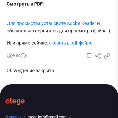
Смотреть в PDF:
Для просмотра установите Adobe Reader
и
обязательно вернитесь для просмотра файла :).
Или прямо сейчас:
cкачать в pdf файле
.
9.8K
0
Обсуждение закрыто
ctege
О правах
/
ctege.info@gmail.com
/