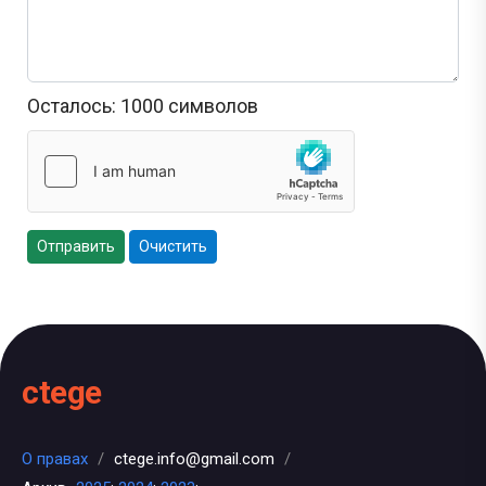
Осталось:
1000
символов
Отправить
Очистить
ctege
О правах
/
ctege.info@gmail.com
/