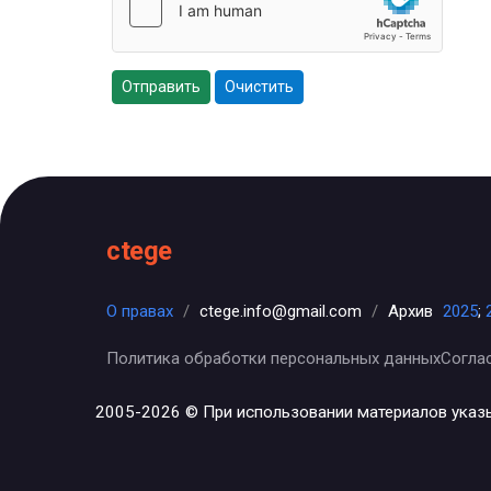
Отправить
Очистить
ctege
О правах
/
ctege.info@gmail.com
/
Архив
2025
;
Политика обработки персональных данных
Согла
2005-2026 © При использовании материалов указ