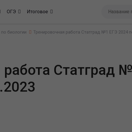
ОГЭ
Итоговое
 по биологии
Тренировочная работа Статград №1 ЕГЭ 2024 по
 работа Статград №
.2023