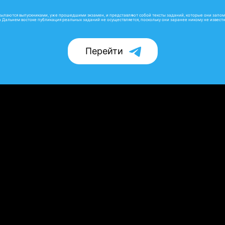
сылаются выпускниками, уже прошедшими экзамен, и представляют собой тексты заданий, которые они запо
а Дальнем востоке публикация реальных заданий не осуществляется, поскольку они заранее никому не известн
Перейти