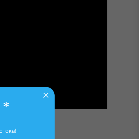
 *
стока!