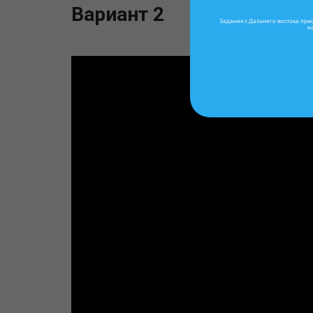
Вариант 2
Задания с Дальнего востока при
н