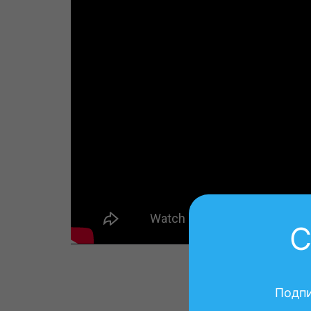
С
Подпи