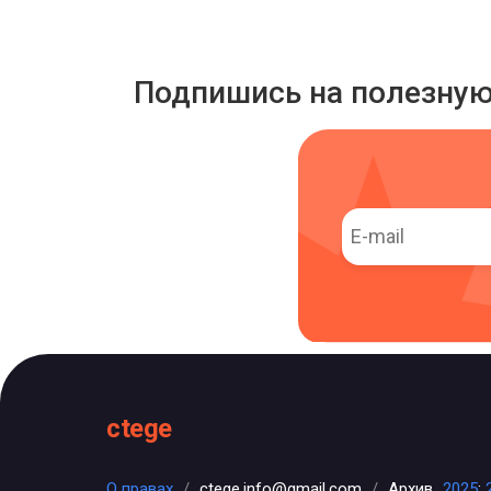
Подпишись на полезну
ctege
О правах
/
ctege.info@gmail.com
/
Архив
2025
;