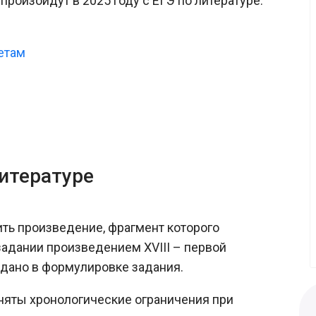
роизойдут в 2025 году с ЕГЭ по литературе.
етам
итературе
ить произведение, фрагмент которого
задании произведением XVIII – первой
адано в формулировке задания.
сняты хронологические ограничения при