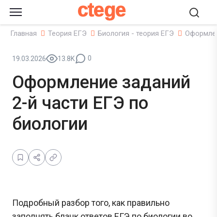
ctege
Главная
Теория ЕГЭ
Биология - теория ЕГЭ
Оформлен
0
19.03.2026
13.8K
Оформление заданий
2-й части ЕГЭ по
биологии
Подробный разбор того, как правильно
заполнять бланк ответов ЕГЭ по биологии во