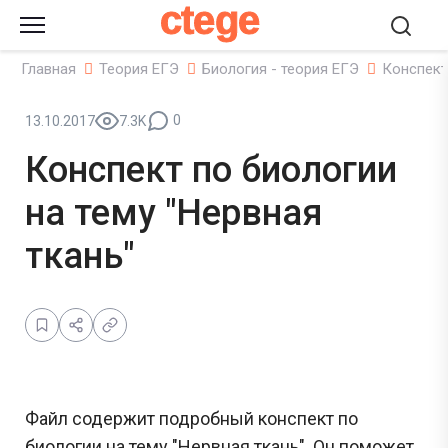
ctege
Главная
Теория ЕГЭ
Биология - теория ЕГЭ
Конспект
0
13.10.2017
7.3K
Конспект по биологии
на тему "Нервная
ткань"
Файл содержит подробный конспект по
биологии на тему "Нервная ткань". Он поможет