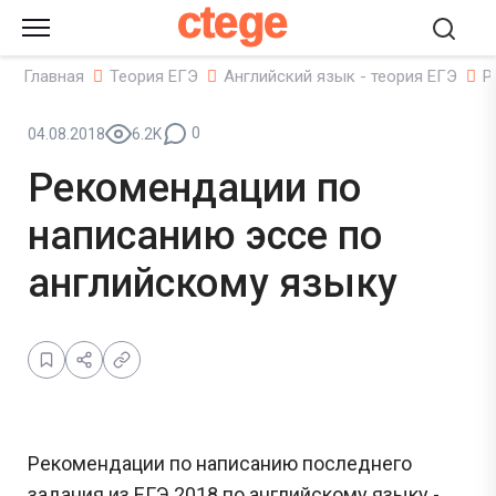
ctege
Главная
Теория ЕГЭ
Английский язык - теория ЕГЭ
Р
0
04.08.2018
6.2K
Рекомендации по
написанию эссе по
английскому языку
Рекомендации по написанию последнего
задания из ЕГЭ 2018 по английскому языку -