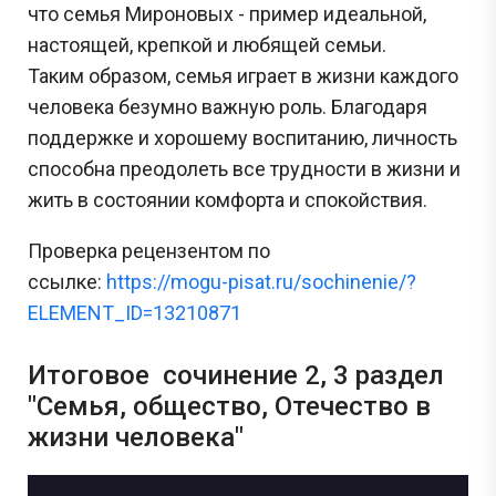
что семья Мироновых - пример идеальной,
настоящей, крепкой и любящей семьи.
Таким образом, семья играет в жизни каждого
человека безумно важную роль. Благодаря
поддержке и хорошему воспитанию, личность
способна преодолеть все трудности в жизни и
жить в состоянии комфорта и спокойствия.
Проверка рецензентом по
ссылке:
https://mogu-pisat.ru/sochinenie/?
ELEMENT_ID=13210871
Сливы ЕГЭ в Telegram
Итоговое сочинение 2, 3 раздел
*
"Семья, общество, Отечество в
жизни человека"
Подпишись и получай бесплатно
задания с Дальнего востока!