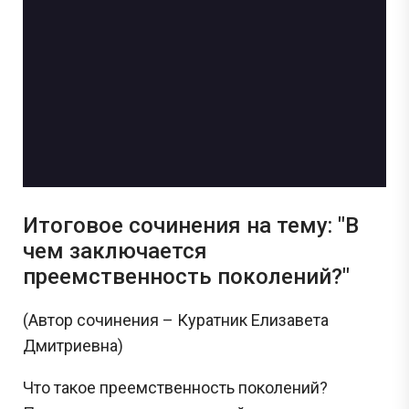
Задания с Дальнего востока присылаются выпускниками, уже прошедшими
экзамен, и представляют собой тексты заданий, которые они запомнили. До
начала проведения ЕГЭ на Дальнем востоке публикация реальных заданий не
осуществляется, поскольку они заранее никому не известны.
Перейти
Итоговое сочинения на тему: "В
чем заключается
преемственность поколений?"
(Автор сочинения – Куратник Елизавета
Дмитриевна)
Что такое преемственность поколений?