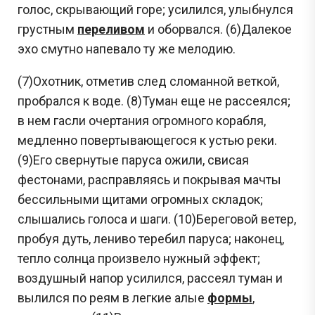
голос, скрывающий горе; усилился, улыбнулся
грустным
переливом
и оборвался. (6)Далекое
эхо смутно напевало ту же мелодию.
(7)Охотник, отметив след сломанной веткой,
пробрался к воде. (8)Туман еще не рассеялся;
в нем гасли очертания огромного корабля,
медленно повертывающегося к устью реки.
(9)Его свернутые паруса ожили, свисая
фестонами, расправляясь и покрывая мачты
бессильными щитами огромных складок;
слышались голоса и шаги. (10)Береговой ветер,
пробуя дуть, лениво теребил паруса; наконец,
тепло солнца произвело нужный эффект;
воздушный напор усилился, рассеял туман и
вылился по реям в легкие алые
формы
,