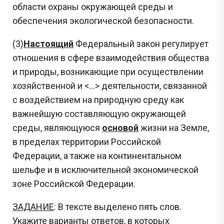
области охраны окружающей среды и
обеспечения экологической безопасности.
(3)
Настоящий
Федеральный закон регулирует
отношения в сфере взаимодействия общества
и природы, возникающие при осуществлении
хозяйственной и <…> деятельности, связанной
с воздействием на природную среду как
важнейшую составляющую окружающей
среды, являющуюся
основой
жизни на Земле,
в пределах территории Российской
Сливы ЕГЭ в Telegram
Федерации, а также на континентальном
шельфе и в исключительной экономической
*
зоне Российской Федерации.
Подпишись и получай бесплатно
ЗАДАНИЕ
: В тексте выделено пять слов.
задания с Дальнего востока!
Укажите варианты ответов, в которых