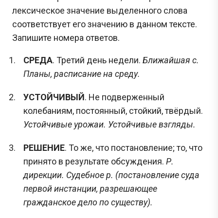
лексическое значение выделенного слова
Задания с Дальнего востока присылаются выпускниками, уже прошедшими
экзамен, и представляют собой тексты заданий, которые они запомнили. До
соответствует его значению в данном тексте.
начала проведения ЕГЭ на Дальнем востоке публикация реальных заданий не
осуществляется, поскольку они заранее никому не известны.
Запишите номера ответов.
Перейти
СРЕДА
. Третий день недели.
Ближайшая с.
Планы, расписание на среду.
УСТОЙЧИВЫЙ
. Не подверженный
колебаниям, постоянный, стойкий, твёрдый.
Устойчивые урожаи. Устойчивые взгляды.
РЕШЕНИЕ
. То же, что постановление; то, что
принято в результате обсуждения.
Р.
дирекции. Судебное р. (постановление суда
первой инстанции, разрешающее
гражданское дело по существу).