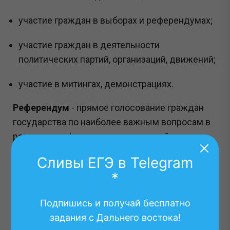
участие граждан в выборах и референдумах;
участие граждан в деятельности
политических партий, организаций, движений;
участие в митингах, демонстрациях.
Референдум
- прямое голосование граждан
государства по наиболее важным вопросам в
различных сферах государственной и
общественной жизни.
Сливы ЕГЭ в Telegram
Решения, принятые на референдуме, обладают
*
высшей юридической силой и не нуждаются в
утверждении каким-либо органом
Подпишись и получай бесплатно
государственной власти.
задания с Дальнего востока!