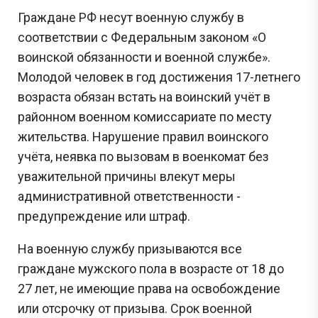
Граждане РФ несут военную службу в
Задания с Дальнего востока присылаются выпускниками, уже прошедшими
экзамен, и представляют собой тексты заданий, которые они запомнили. До
соответствии с Федеральным законом «О
начала проведения ЕГЭ на Дальнем востоке публикация реальных заданий не
осуществляется, поскольку они заранее никому не известны.
воинской обязанности и военной службе».
Молодой человек в год достижения 17-летнего
Перейти
возраста обязан встать на воинский учёт в
районном военном комиссариате по месту
жительства. Нарушение правил воинского
учёта, неявка по вызовам в военкомат без
уважительной причины влекут меры
административной ответственности -
предупреждение или штраф.
На военную службу призываются все
граждане мужского пола в возрасте от 18 до
27 лет, не имеющие права на освобождение
или отсрочку от призыва. Срок военной