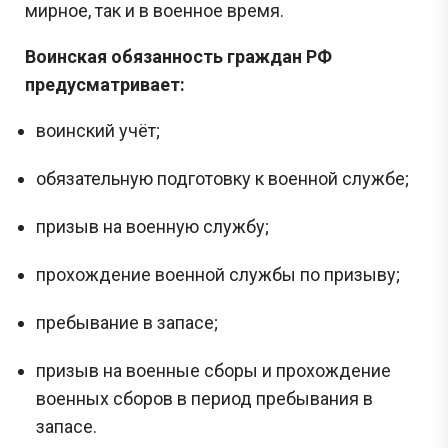
мирное, так и в военное время.
Воинская обязанность граждан РФ
предусматривает:
воинский учёт;
обязательную подготовку к военной службе;
призыв на военную службу;
прохождение военной службы по призыву;
Сливы ЕГЭ в Telegram
пребывание в запасе;
*
призыв на военные сборы и прохождение
Подпишись и получай бесплатно
военных сборов в период пребывания в
задания с Дальнего востока!
запасе.