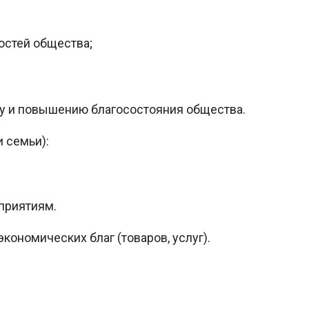
остей общества;
у и повышению благосостояния общества.
и семьи):
приятиям.
кономических благ (товаров, услуг).