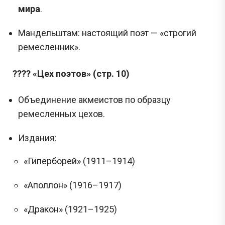
мира
.
Сливы ЕГЭ в Telegram
*
Мандельштам: настоящий поэт — «строгий
ремесленник».
Подпишись и получай бесплатно
???? «Цех поэтов» (стр. 10)
задания с Дальнего востока!
Объединение акмеистов по образцу
Задания с Дальнего востока присылаются выпускниками, уже прошедшими
экзамен, и представляют собой тексты заданий, которые они запомнили. До
ремесленных цехов.
начала проведения ЕГЭ на Дальнем востоке публикация реальных заданий не
осуществляется, поскольку они заранее никому не известны.
Издания:
Перейти
«Гиперборей» (1911–1914)
«Аполлон» (1916–1917)
«Дракон» (1921–1925)